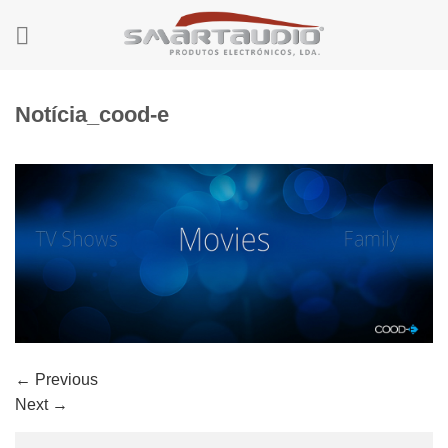
Skip
to
content
Notícia_cood-e
←
Previous
Next
→