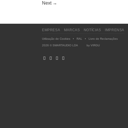
Next
→
EMPRESA
MARCAS
NOTÍCIAS
IMPRENSA
Utilização de Cookies
•
RAL
•
Livro de Reclamações
2026 © SMARTAUDIO LDA by
VIRGU