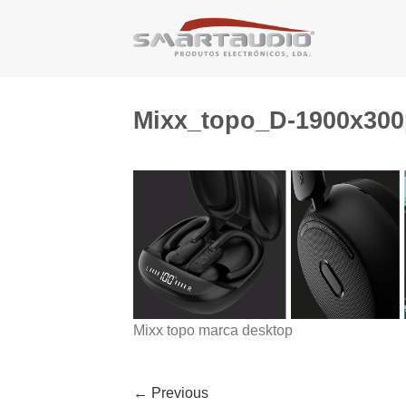
Skip
to
content
Mixx_topo_D-1900x30
Mixx topo marca desktop
←
Previous