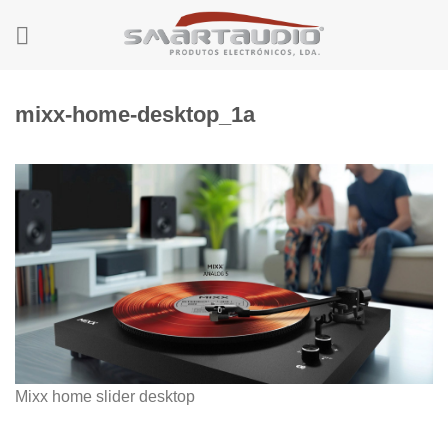
Skip
to
content
mixx-home-desktop_1a
Mixx home slider desktop