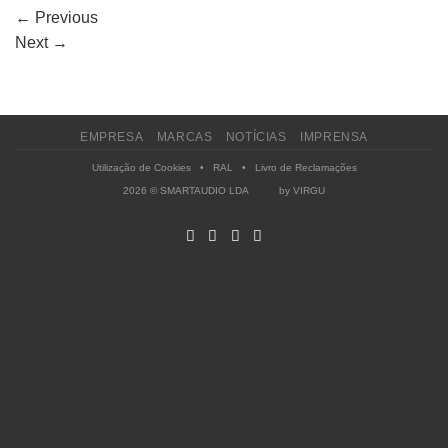
←
Previous
Next
→
EMPRESA
MARCAS
NOTÍCIAS
IMPRENSA
Utilização de Cookies
•
RAL
•
Livro de Reclamações
2026 © SMARTAUDIO LDA by
VIRGU