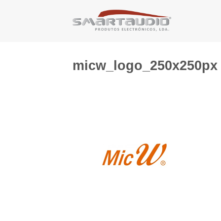
Skip
to
content
micw_logo_250x250px