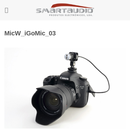
Skip
to
content
MicW_iGoMic_03