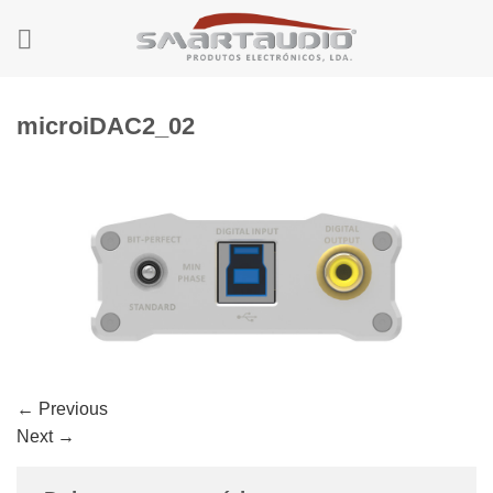
Skip
to
content
microiDAC2_02
←
Previous
Next
→