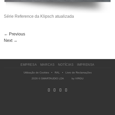
Série Reference da Klipsch atualizada
←
Previous
Next
→
EMPRESA
MARCAS
NOTÍCIAS
IMPRENSA
Utilização de Cookies
•
RAL
•
Livro de Reclamações
2026 © SMARTAUDIO LDA by
VIRGU