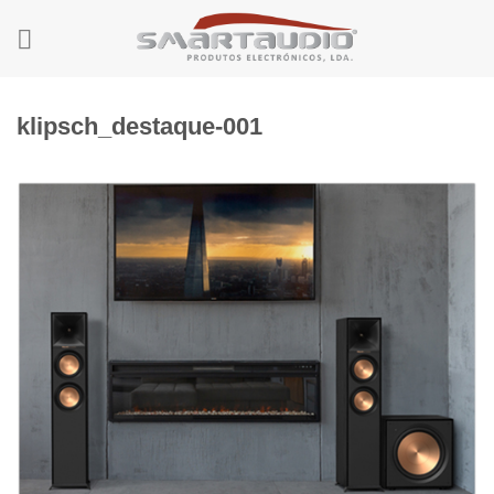
Skip
to
content
klipsch_destaque-001