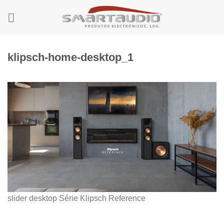
Skip
to
content
klipsch-home-desktop_1
slider desktop Série Klipsch Reference