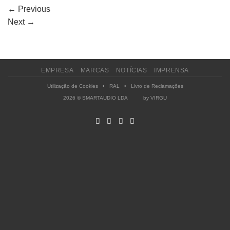
←
Previous
Next
→
EMPRESA
MARCAS
NOTÍCIAS
IMPRENSA
Utilização de Cookies
•
RAL
•
Livro de Reclamações
2026 © SMARTAUDIO LDA by
VIRGU