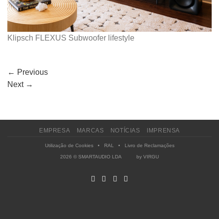
Klipsch FLEXUS Subwoofer lifestyle
←
Previous
Next
→
EMPRESA
MARCAS
NOTÍCIAS
IMPRENSA
Utilização de Cookies
•
RAL
•
Livro de Reclamações
2026 © SMARTAUDIO LDA by
VIRGU