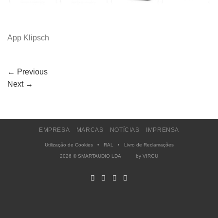
App Klipsch
←
Previous
Next
→
EMPRESA
MARCAS
NOTÍCIAS
IMPRENSA
Utilização de Cookies
•
RAL
•
Livro de Reclamações
2026 © SMARTAUDIO LDA by
VIRGU