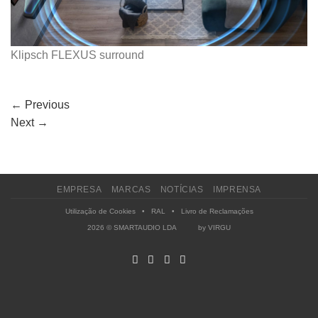
Klipsch FLEXUS surround
←
Previous
Next
→
EMPRESA
MARCAS
NOTÍCIAS
IMPRENSA
Utilização de Cookies
•
RAL
•
Livro de Reclamações
2026 © SMARTAUDIO LDA by
VIRGU