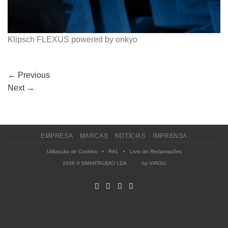
Klipsch FLEXUS powered by onkyo
←
Previous
Next
→
EMPRESA
MARCAS
NOTÍCIAS
IMPRENSA
Utilização de Cookies
•
RAL
•
Livro de Reclamações
2026 © SMARTAUDIO LDA by
VIRGU