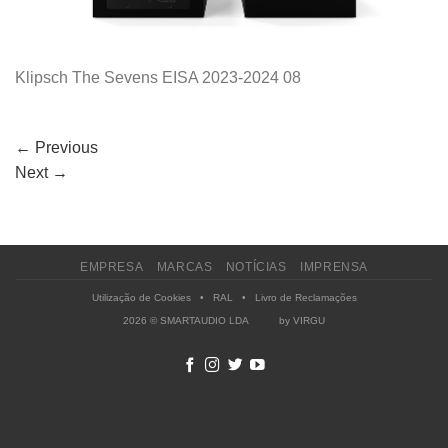
Klipsch The Sevens EISA 2023-2024 08
←
Previous
Next
→
EMPRESA
MARCAS
NOTÍCIAS
IMPRENSA
Utilização de Cookies
•
RAL
•
Livro de Reclamações
2026 © SMARTAUDIO LDA by
VIRGU