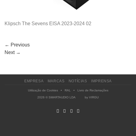
Klipsch The Sevens EISA 2023-2024 02
←
Previous
Next
→
EMPRESA
MARCAS
NOTÍCIAS
IMPRENSA
Utilização de Cookies
•
RAL
•
Livro de Reclamações
2026 © SMARTAUDIO LDA by
VIRGU