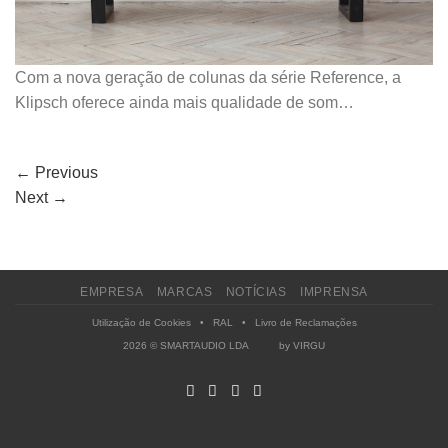
Com a nova geração de colunas da série Reference, a
Klipsch oferece ainda mais qualidade de som…
←
Previous
Next
→
EMPRESA
MARCAS
NOTÍCIAS
IMPRENSA
Utilização de Cookies
•
RAL
•
Livro de Reclamações
2026 © SMARTAUDIO LDA by
VIRGU