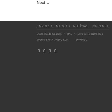
Next
→
EMPRESA
MARCAS
NOTÍCIAS
IMPRENSA
Utilização de Cookies
•
RAL
•
Livro de Reclamações
2026 © SMARTAUDIO LDA by
VIRGU