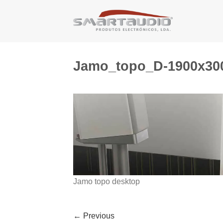
Skip
to
content
Jamo_topo_D-1900x30
Jamo topo desktop
←
Previous