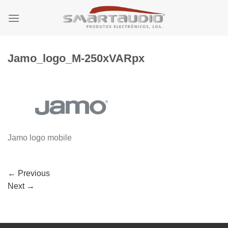
Skip
to
content
Jamo_logo_M-250xVARpx
Jamo logo mobile
←
Previous
Next
→