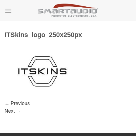
Skip
to
content
ITSkins_logo_250x250px
←
Previous
Next
→