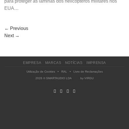
para proteger as lâminas dos helicópteros militares nos
EUA…
←
Previous
Next
→
EMPRESA
MARCAS
NOTÍCIAS
IMPRENSA
Utilização de Cookies
•
RAL
•
Livro de Reclamações
2026 © SMARTAUDIO LDA by
VIRGU