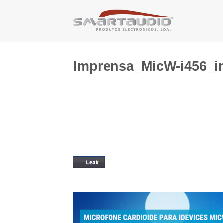
Skip
to
content
Imprensa_MicW-i456_i