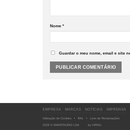
Nome
*
Guardar o meu nome, email e site n
EMPRESA
MARCAS
NOTÍCIAS
IMPRENSA
Utilização de Cookies
•
RAL
•
Livro de Reclamações
2026 © SMARTAUDIO LDA by
VIRGU