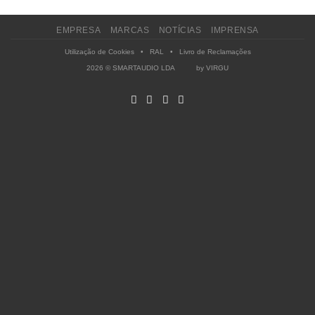
EMPRESA
MARCAS
NOTÍCIAS
IMPRENSA
Utilização de Cookies
•
RAL
•
Livro de Reclamações
2026 © SMARTAUDIO LDA by
VIRGU