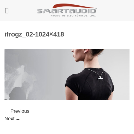
Skip
to
content
ifrogz_02-1024×418
←
Previous
Next
→