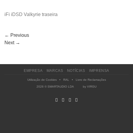
iFi iDSD Valkyrie traseira
←
Previous
Next
→
EMPRESA
MARCAS
NOTÍCIAS
IMPRENSA
Utilização de Cookies
•
RAL
•
Livro de Reclamações
2026 © SMARTAUDIO LDA by
VIRGU