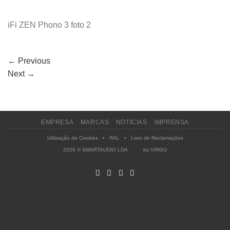
iFi ZEN Phono 3 foto 2
←
Previous
Next
→
EMPRESA
MARCAS
NOTÍCIAS
IMPRENSA
Utilização de Cookies
•
RAL
•
Livro de Reclamações
2026 © SMARTAUDIO LDA by
VIRGU