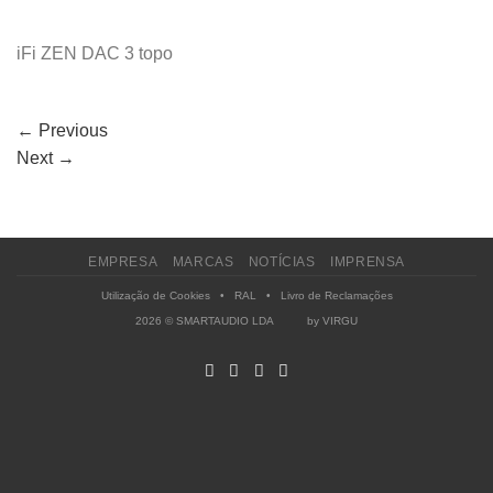
iFi ZEN DAC 3 topo
←
Previous
Next
→
EMPRESA
MARCAS
NOTÍCIAS
IMPRENSA
Utilização de Cookies
•
RAL
•
Livro de Reclamações
2026 © SMARTAUDIO LDA by
VIRGU