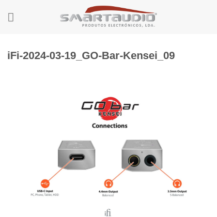
Skip
to
content
iFi-2024-03-19_GO-Bar-Kensei_09