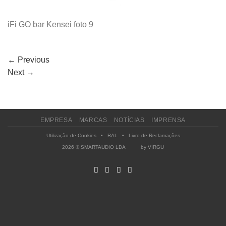
iFi GO bar Kensei foto 9
←
Previous
Next
→
EMPRESA
MARCAS
NOTÍCIAS
IMPRENSA
Utilização de Cookies
•
RAL
•
Livro de Reclamações
2026 © SMARTAUDIO LDA by
VIRGU