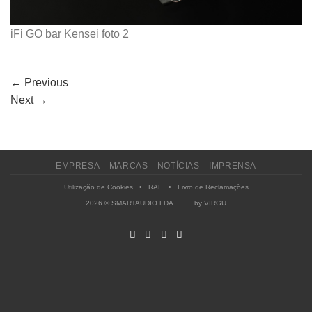
iFi GO bar Kensei foto 2
←
Previous
Next
→
EMPRESA
MARCAS
NOTÍCIAS
IMPRENSA
Utilização de Cookies
•
RAL
•
Livro de Reclamações
2026 © SMARTAUDIO LDA by
VIRGU