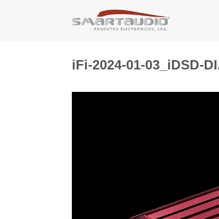
Skip
to
content
iFi-2024-01-03_iDSD-