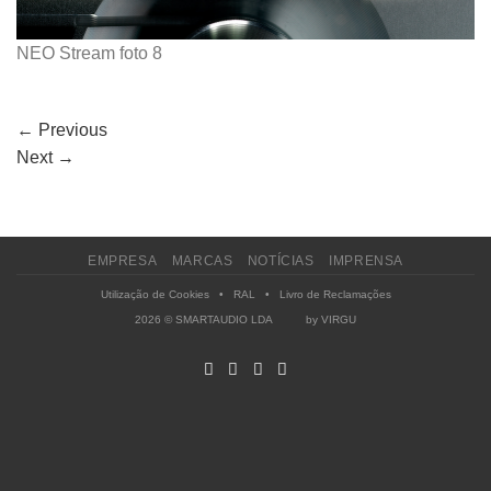
NEO Stream foto 8
←
Previous
Next
→
EMPRESA
MARCAS
NOTÍCIAS
IMPRENSA
Utilização de Cookies
•
RAL
•
Livro de Reclamações
2026 © SMARTAUDIO LDA by
VIRGU