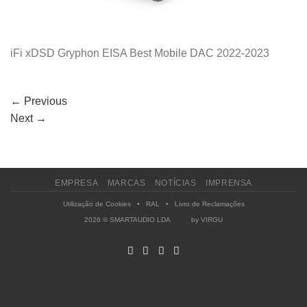
iFi xDSD Gryphon EISA Best Mobile DAC 2022-2023
←
Previous
Next
→
EMPRESA
MARCAS
NOTÍCIAS
IMPRENSA
Utilização de Cookies
•
RAL
•
Livro de Reclamações
2026 © SMARTAUDIO LDA by
VIRGU