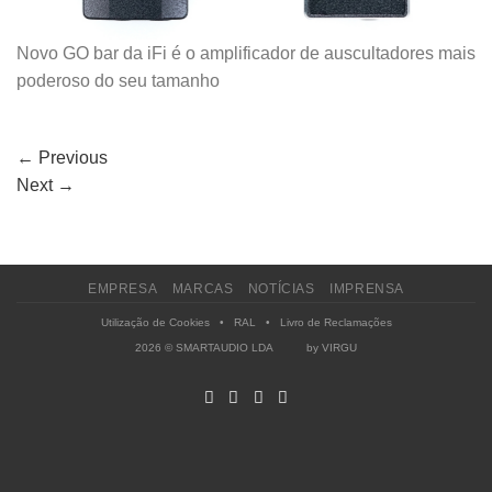
Novo GO bar da iFi é o amplificador de auscultadores mais
poderoso do seu tamanho
←
Previous
Next
→
EMPRESA
MARCAS
NOTÍCIAS
IMPRENSA
Utilização de Cookies
•
RAL
•
Livro de Reclamações
2026 © SMARTAUDIO LDA by
VIRGU