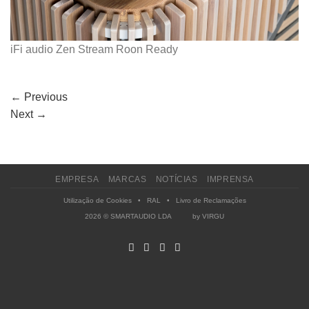
iFi audio Zen Stream Roon Ready
←
Previous
Next
→
EMPRESA
MARCAS
NOTÍCIAS
IMPRENSA
Utilização de Cookies
•
RAL
•
Livro de Reclamações
2026 © SMARTAUDIO LDA by
VIRGU