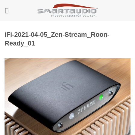
Skip
to
content
iFi-2021-04-05_Zen-Stream_Roon-
Ready_01