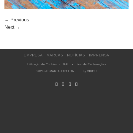
←
Previous
Next
→
EMPRESA
MARCAS
NOTÍCIAS
IMPRENSA
Utilização de Cookies
•
RAL
•
Livro de Reclamações
2026 © SMARTAUDIO LDA by
VIRGU