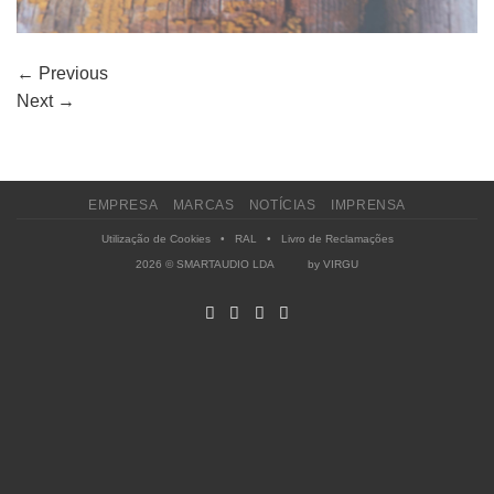
←
Previous
Next
→
EMPRESA
MARCAS
NOTÍCIAS
IMPRENSA
Utilização de Cookies
•
RAL
•
Livro de Reclamações
2026 © SMARTAUDIO LDA by
VIRGU