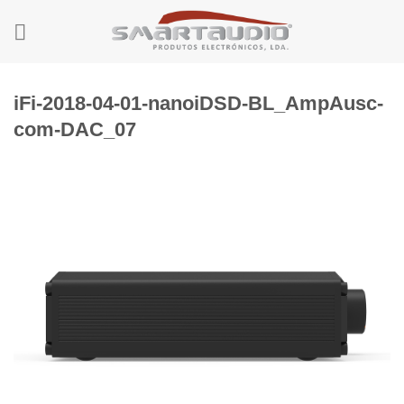
Skip
to
content
iFi-2018-04-01-nanoiDSD-BL_AmpAusc-
com-DAC_07