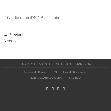
iFi audio nano iDSD Black Label
←
Previous
Next
→
EMPRESA
MARCAS
NOTÍCIAS
IMPRENSA
Utilização de Cookies
•
RAL
•
Livro de Reclamações
2026 © SMARTAUDIO LDA by
VIRGU