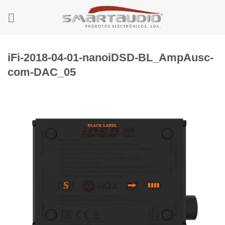
Skip
to
content
iFi-2018-04-01-nanoiDSD-BL_AmpAusc-
com-DAC_05