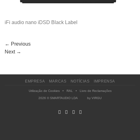
iFi audio nano iDSD Black Label
←
Previous
Next
→
EMPRESA
MARCAS
NOTÍCIAS
IMPRENSA
Utilização de Cookies
•
RAL
•
Livro de Reclamações
2026 © SMARTAUDIO LDA by
VIRGU