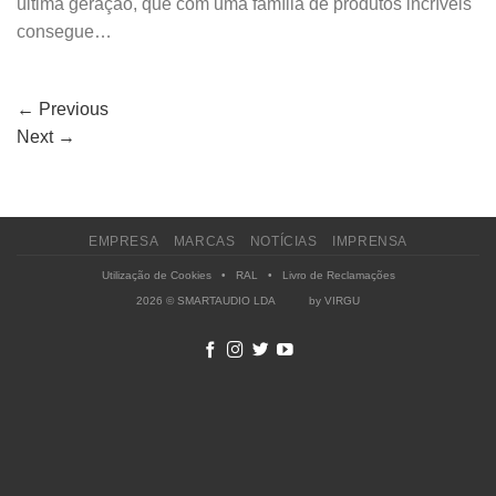
última geração, que com uma família de produtos incríveis
consegue…
←
Previous
Next
→
EMPRESA
MARCAS
NOTÍCIAS
IMPRENSA
Utilização de Cookies
•
RAL
•
Livro de Reclamações
2026 © SMARTAUDIO LDA by
VIRGU