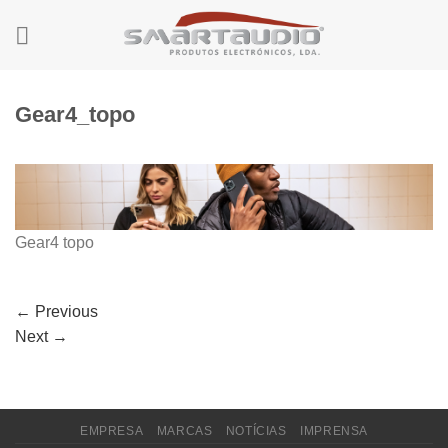
Skip
to
content
Gear4_topo
Gear4 topo
←
Previous
Next
→
EMPRESA
MARCAS
NOTÍCIAS
IMPRENSA