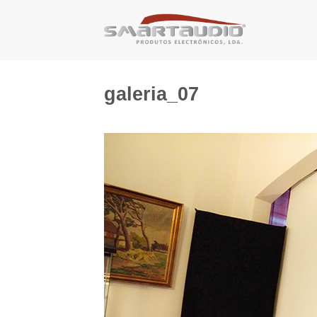
Skip
to
content
galeria_07