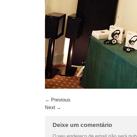
←
Previous
Next
→
Deixe um comentário
O seu endereço de email não será pub