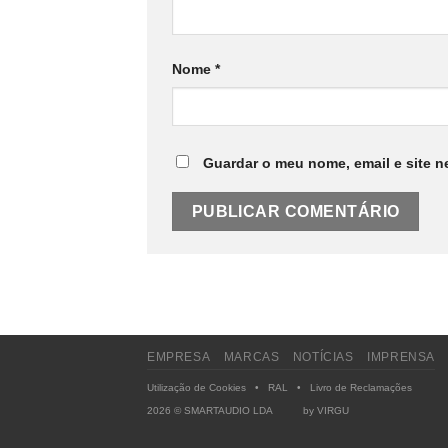
Nome
*
Guardar o meu nome, email e site n
EMPRESA
MARCAS
NOTÍCIAS
IMPRENSA
Utilização de Cookies
•
RAL
•
Livro de Reclamações
2026 © SMARTAUDIO LDA by
VIRGU