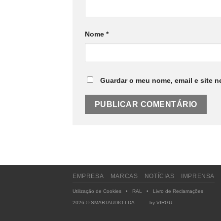
Nome
*
Guardar o meu nome, email e site n
EMPRESA
MARCAS
NOTÍCIAS
IMPRENSA
Utilização de Cookies
•
RAL
•
Livro de Reclamações
2026 © SMARTAUDIO LDA by
VIRGU