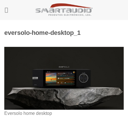
Skip
to
content
eversolo-home-desktop_1
Eversolo home desktop