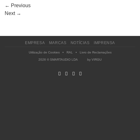
←
Previous
Next
→
EMPRESA
MARCAS
NOTÍCIAS
IMPRENSA
Utilização de Cookies
•
RAL
•
Livro de Reclamações
2026 © SMARTAUDIO LDA by
VIRGU