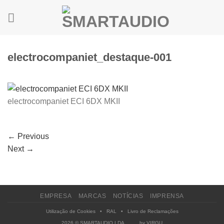
Skip
to
content
electrocompaniet_destaque-001
electrocompaniet ECI 6DX MKII
←
Previous
Next
→
EMPRESA
MARCAS
NOTÍCIAS
IMPRENSA
Utilização de Cookies
•
RAL
•
Livro de Reclamações
2026 © SMARTAUDIO LDA by
VIRGU