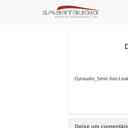
Skip
to
content
Dynaudio_Série-Xeo-Lea
Deixe um comentár