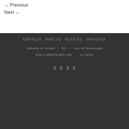
←
Previous
Next
→
EMPRESA
MARCAS
NOTÍCIAS
IMPRENSA
Utilização de Cookies
•
RAL
•
Livro de Reclamações
2026 © SMARTAUDIO LDA by
VIRGU