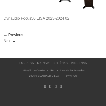
Dynaudio Focus50 EISA 2023-2024 02
←
Previous
Next
→
EMPRESA
MARCAS
NOTÍCIAS
IMPRENSA
Utilização de Cookies
•
RAL
•
Livro de Reclamações
2026 © SMARTAUDIO LDA by
VIRGU