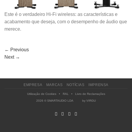
Este é o verdadeiro Hi-Fi wireless: as características e
acabamento que deseja, com o desempenho de áudio que
merece.
←
Previous
Next
→
EMPRESA
MARCAS
NOTÍCIAS
IMPRENSA
Utilização de Cookies
•
RAL
•
Livro de Reclamações
2026 © SMARTAUDIO LDA by
VIRGU