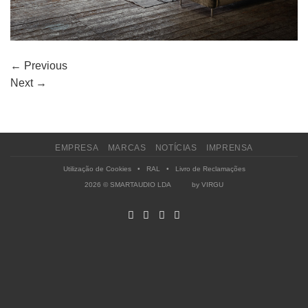
←
Previous
Next
→
EMPRESA
MARCAS
NOTÍCIAS
IMPRENSA
Utilização de Cookies
•
RAL
•
Livro de Reclamações
2026 © SMARTAUDIO LDA by
VIRGU