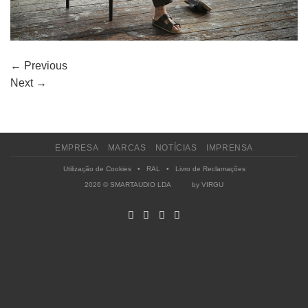
←
Previous
Next
→
EMPRESA
MARCAS
NOTÍCIAS
IMPRENSA
Utilização de Cookies
•
RAL
•
Livro de Reclamações
2026 © SMARTAUDIO LDA by
VIRGU