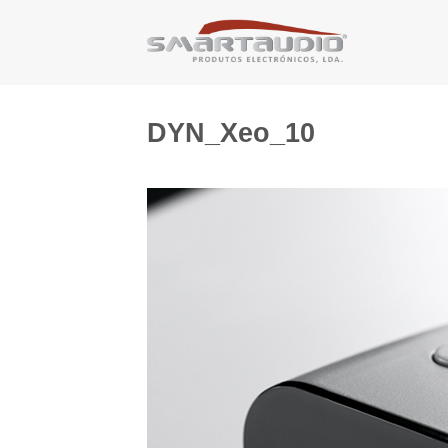
Skip
to
content
DYN_Xeo_10