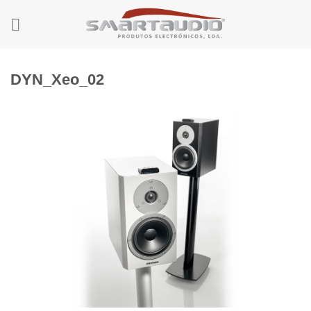
Skip
to
content
DYN_Xeo_02